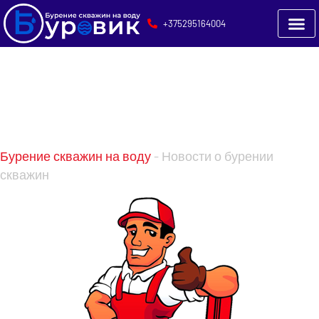
+375295164004
Новости о бурении
скважин в Витебске и
стране
Бурение скважин на воду
-
Новости о бурении
скважин