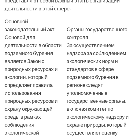
представляют собой важный этап в организации
деятельности в этой сфере.
Основной
законодательный акт
Органы государственного
Основой для
контроля
деятельности в области
За осуществлением
подземного бурения
надзора за соблюдением
является Закон о
экологических норм и
природных ресурсах и
стандартов в сфере
экологии, который
подземного бурения в
определяет правила
регионе следят
использования
уполномоченные
природных ресурсов и
государственные органы,
охрану окружающей
включая комитет по
среды в рамках
экологическому надзору и
соблюдения
охране природы, который
экологической
осуществляет оценку