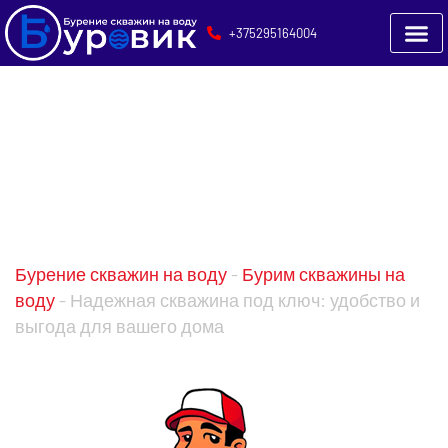
+375295164004
Надежная скважина
под ключ: удобство
и выгода для вашего
дома
Бурение скважин на воду
-
Бурим скважины на
воду
-
Надежная скважина под ключ: удобство и
выгода для вашего дома